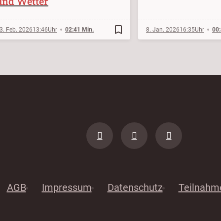
und Wetter
bookmark_border
3. Feb. 2026
13:46
02:41 Min.
8. Jan. 2026
16:35
00:
AGB
Impressum
Datenschutz
Teilnahm