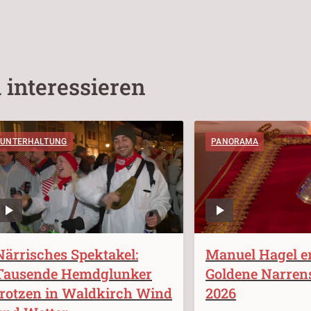
 interessieren
UNTERHALTUNG
PANORAMA
Närrisches Spektakel:
Manuel Hagel er
Tausende Hemdglunker
Goldene Narren
trotzen in Waldkirch Wind
2026