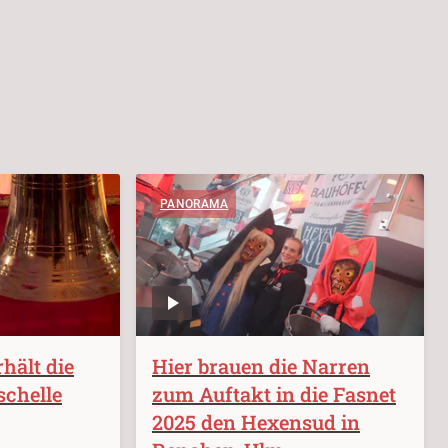
PANORAMA
hält die
Hier brauen die Narren
schelle
zum Auftakt in die Fasnet
2025 den Hexensud in