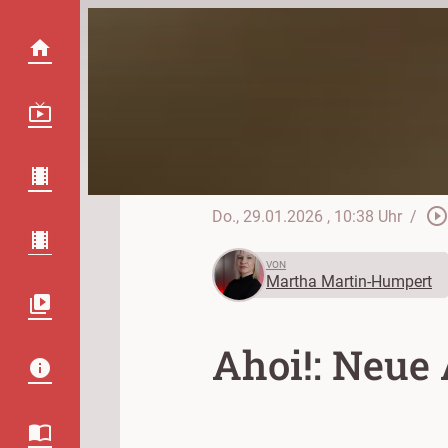
play_circle_outlin
Do., 29.01.2026
, 10:38 Uhr
/
VON
Martha Martin-Humpert
Ahoi!: Neue