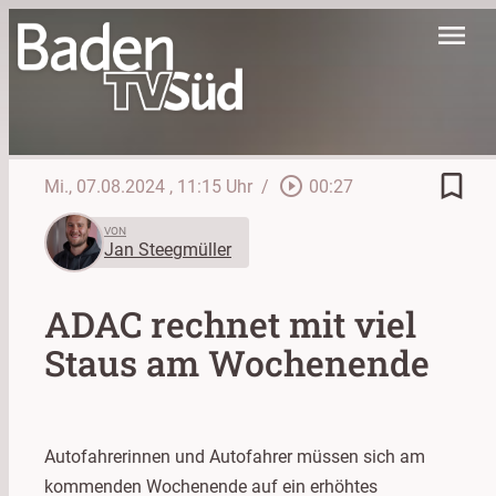
menu
bookmark_border
play_circle_outline
Mi., 07.08.2024
, 11:15 Uhr
/
00:27
VON
Jan Steegmüller
ADAC rechnet mit viel
Staus am Wochenende
Autofahrerinnen und Autofahrer müssen sich am
kommenden Wochenende auf ein erhöhtes