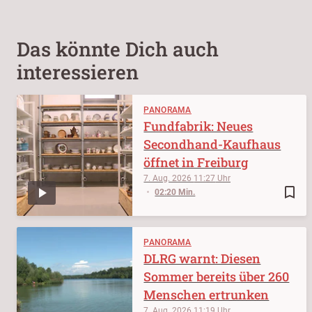
Das könnte Dich auch
interessieren
PANORAMA
Fundfabrik: Neues
Secondhand-Kaufhaus
öffnet in Freiburg
7. Aug. 2026
11:27
bookmark_border
02:20 Min.
PANORAMA
DLRG warnt: Diesen
Sommer bereits über 260
Menschen ertrunken
7. Aug. 2026
11:19