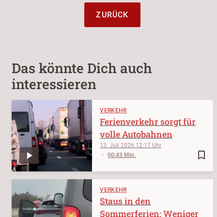
ZURÜCK
Das könnte Dich auch
interessieren
VERKEHR
Ferienverkehr sorgt für
volle Autobahnen
13. Juli 2026
12:17
bookmark_border
00:43 Min.
VERKEHR
Staus in den
Sommerferien: Weniger