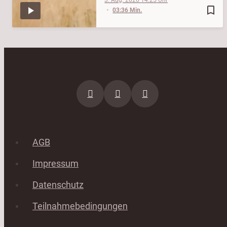
bookmark_border
03:36 Min.
AGB
Impressum
Datenschutz
Teilnahmebedingungen