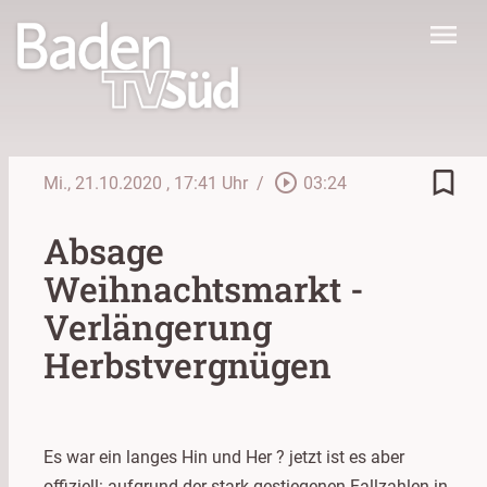
menu
bookmark_border
play_circle_outline
Mi., 21.10.2020
, 17:41 Uhr
/
03:24
Absage
Weihnachtsmarkt -
Verlängerung
Herbstvergnügen
Es war ein langes Hin und Her ? jetzt ist es aber
offiziell: aufgrund der stark gestiegenen Fallzahlen in