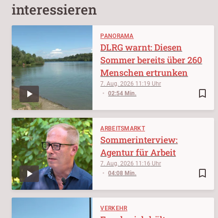
interessieren
PANORAMA
DLRG warnt: Diesen
Sommer bereits über 260
Menschen ertrunken
7. Aug. 2026
11:19
bookmark_border
02:54 Min.
ARBEITSMARKT
Sommerinterview:
Agentur für Arbeit
7. Aug. 2026
11:16
bookmark_border
04:08 Min.
VERKEHR