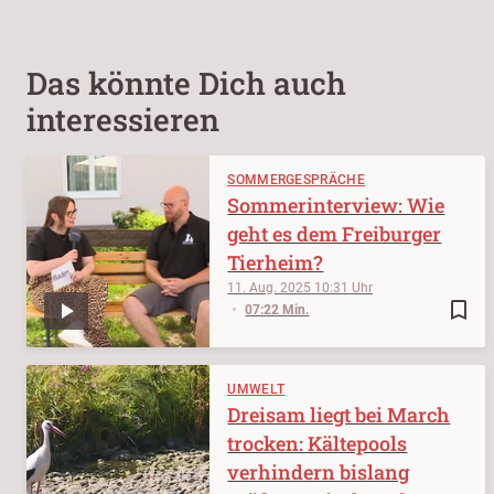
Das könnte Dich auch
interessieren
SOMMERGESPRÄCHE
Sommerinterview: Wie
geht es dem Freiburger
Tierheim?
11. Aug. 2025
10:31
bookmark_border
07:22 Min.
UMWELT
Dreisam liegt bei March
trocken: Kältepools
verhindern bislang