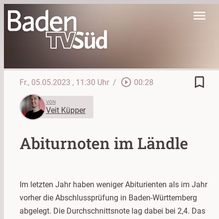
menu
bookmark_border
play_circle_outline
Fr., 05.05.2023
, 11:30 Uhr
/
00:28
VON
Veit Küpper
Abiturnoten im Ländle
Im letzten Jahr haben weniger Abiturienten als im Jahr
vorher die Abschlussprüfung in Baden-Württemberg
abgelegt. Die Durchschnittsnote lag dabei bei 2,4. Das