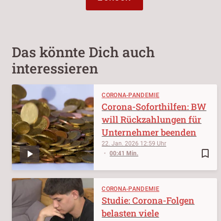
Das könnte Dich auch
interessieren
CORONA-PANDEMIE
Corona-Soforthilfen: BW
will Rückzahlungen für
Unternehmer beenden
22. Jan. 2026
12:59
bookmark_border
00:41 Min.
CORONA-PANDEMIE
Studie: Corona-Folgen
belasten viele