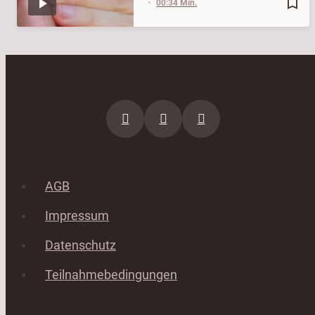
bookmark_border
00:34 Min.
AGB
Impressum
Datenschutz
Teilnahmebedingungen