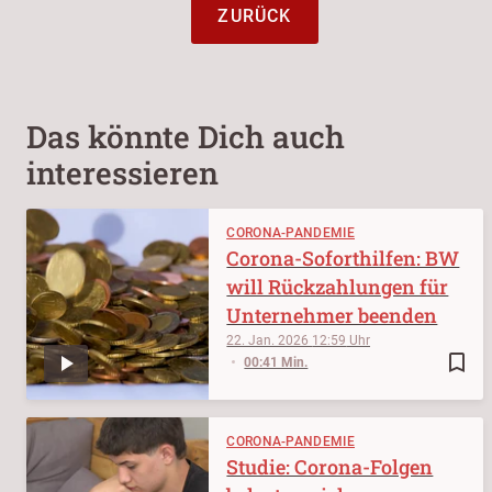
ZURÜCK
Das könnte Dich auch
interessieren
CORONA-PANDEMIE
Corona-Soforthilfen: BW
will Rückzahlungen für
Unternehmer beenden
22. Jan. 2026
12:59
bookmark_border
00:41 Min.
CORONA-PANDEMIE
Studie: Corona-Folgen