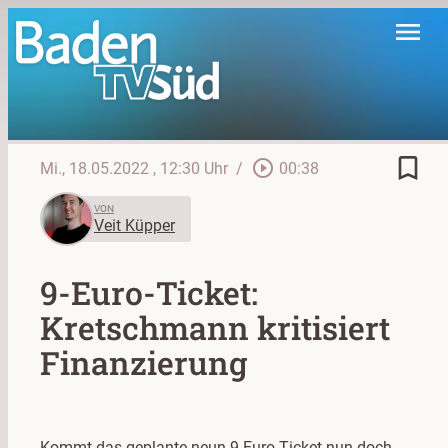
menu
bookmark_border
play_circle_outline
Mi., 18.05.2022
, 12:30 Uhr
/
00:38
VON
Veit Küpper
9-Euro-Ticket:
Kretschmann kritisiert
Finanzierung
Kommt das geplante neun 9-Euro-Ticket nun doch