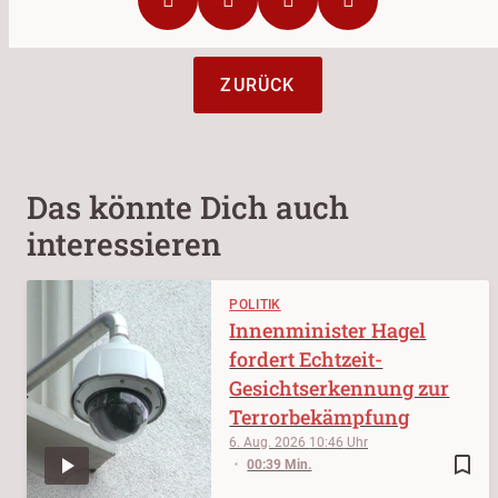
ZURÜCK
Das könnte Dich auch
interessieren
POLITIK
Innenminister Hagel
fordert Echtzeit-
Gesichtserkennung zur
Terrorbekämpfung
6. Aug. 2026
10:46
bookmark_border
00:39 Min.