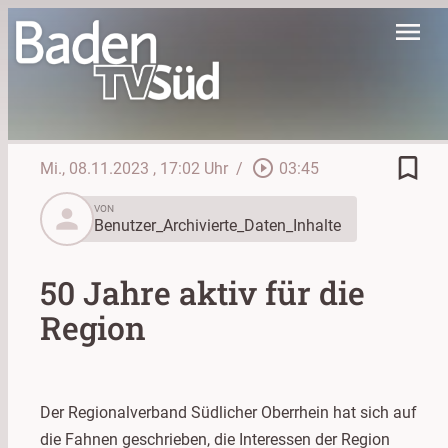
menu
bookmark_border
play_circle_outline
Mi., 08.11.2023
, 17:02 Uhr
/
03:45
person
VON
Benutzer_Archivierte_Daten_Inhalte
50 Jahre aktiv für die
Region
Der Regionalverband Südlicher Oberrhein hat sich auf
die Fahnen geschrieben, die Interessen der Region