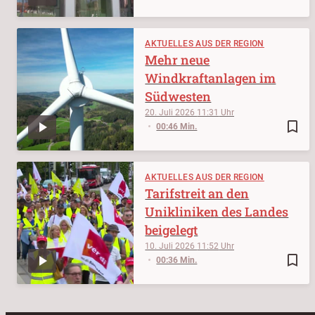
AKTUELLES AUS DER REGION
Mehr neue
Windkraftanlagen im
Südwesten
20. Juli 2026
11:31
bookmark_border
00:46 Min.
AKTUELLES AUS DER REGION
Tarifstreit an den
Unikliniken des Landes
beigelegt
10. Juli 2026
11:52
bookmark_border
00:36 Min.