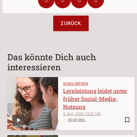
ZURÜCK
Das könnte Dich auch
interessieren
SCHULWESEN
Lernleistung leidet unter
früher Social-Media-
Nutzung
4. Aug. 2026
10:47
bookmark_border
00:46 Min.