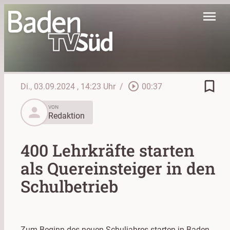
menu
bookmark_border
play_circle_outline
Di., 03.09.2024
, 14:23 Uhr
/
00:37
person
VON
Redaktion
400 Lehrkräfte starten
als Quereinsteiger in den
Schulbetrieb
Zum Beginn des neuen Schuljahres starten in Baden-