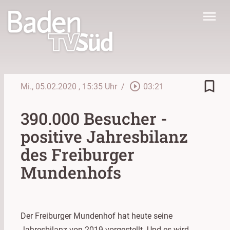
menu
bookmark_border
play_circle_outline
Mi., 05.02.2020
, 15:35 Uhr
/
03:21
390.000 Besucher -
positive Jahresbilanz
des Freiburger
Mundenhofs
Der Freiburger Mundenhof hat heute seine
Jahresbilanz von 2019 vorgestellt. Und es wird