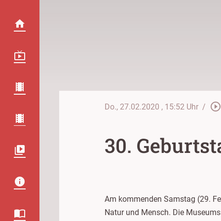
play_circle_outlin
Do., 27.02.2020
, 15:52 Uhr
/
30. Geburts
Am kommenden Samstag (29. Febr
Natur und Mensch. Die Museumsküc