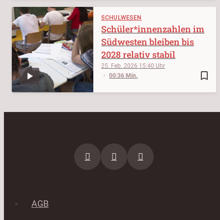
SCHULWESEN
Schüler*innenzahlen im
Südwesten bleiben bis
2028 relativ stabil
25. Feb. 2026
15:40
bookmark_border
00:36 Min.
AGB