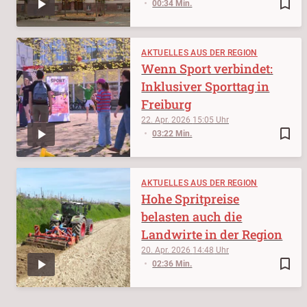
bookmark_border
00:34 Min.
AKTUELLES AUS DER REGION
Wenn Sport verbindet:
Inklusiver Sporttag in
Freiburg
22. Apr. 2026
15:05
bookmark_border
03:22 Min.
AKTUELLES AUS DER REGION
Hohe Spritpreise
belasten auch die
Landwirte in der Region
20. Apr. 2026
14:48
bookmark_border
02:36 Min.