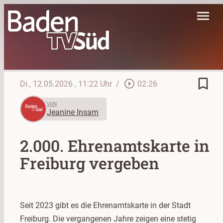
menu
bookmark_border
play_circle_outline
Di., 12.05.2026
, 11:22 Uhr
/
02:26
VON
Jeanine Insam
2.000. Ehrenamtskarte in
Freiburg vergeben
Seit 2023 gibt es die Ehrenamtskarte in der Stadt
Freiburg. Die vergangenen Jahre zeigen eine stetig