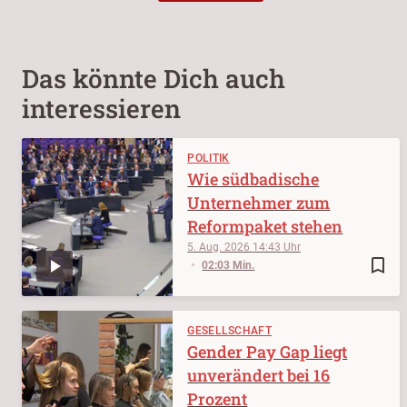
Das könnte Dich auch
interessieren
POLITIK
Wie südbadische
Unternehmer zum
Reformpaket stehen
5. Aug. 2026
14:43
bookmark_border
02:03 Min.
GESELLSCHAFT
Gender Pay Gap liegt
unverändert bei 16
Prozent