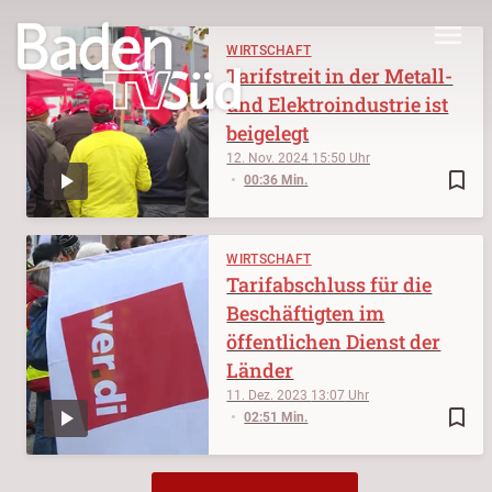
menu
WIRTSCHAFT
Tarifstreit in der Metall-
und Elektroindustrie ist
beigelegt
12. Nov. 2024
15:50
bookmark_border
00:36 Min.
WIRTSCHAFT
Tarifabschluss für die
Beschäftigten im
öffentlichen Dienst der
Länder
11. Dez. 2023
13:07
bookmark_border
02:51 Min.