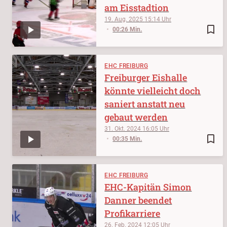
am Eisstadtion
19. Aug. 2025
15:14
bookmark_border
00:26 Min.
EHC FREIBURG
Freiburger Eishalle
könnte vielleicht doch
saniert anstatt neu
gebaut werden
31. Okt. 2024
16:05
bookmark_border
00:35 Min.
EHC FREIBURG
EHC-Kapitän Simon
Danner beendet
Profikarriere
26. Feb. 2024
12:05