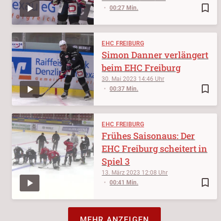
bookmark_border
00:27 Min.
EHC FREIBURG
Simon Danner verlängert
beim EHC Freiburg
30. Mai 2023
14:46
bookmark_border
00:37 Min.
EHC FREIBURG
Frühes Saisonaus: Der
EHC Freiburg scheitert in
Spiel 3
13. März 2023
12:08
bookmark_border
00:41 Min.
MEHR ANZEIGEN