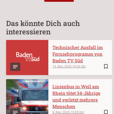
Das könnte Dich auch
interessieren
Technischer Ausfall im
Fernsehprogramm von
Baden TV Süd
bookmark_border
13. Nov. 2025
15:33
Pixabay (Symbolbild)
Linienbus in Weil am
Rhein tötet 34-Jährige
und verletzt mehrere
Menschen
bookmark_border
8. Nov. 2025
19:59