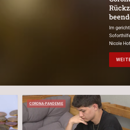
Rückz
beend
Im gerich
Soforthil
Nicole Ho
WEIT
CORONA-PANDEMIE