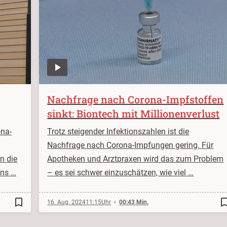
Nachfrage nach Corona-Impfstoffen
sinkt: Biontech mit Millionenverlust
ona-
Trotz steigender Infektionszahlen ist die
Nachfrage nach Corona-Impfungen gering. Für
n die
Apotheken und Arztpraxen wird das zum Problem
ans …
– es sei schwer einzuschätzen, wie viel …
bookmark_border
bookmark_b
16. Aug. 2024
11:15
00:43 Min.