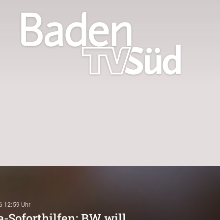
6 12:59
-Soforthilfen: BW will