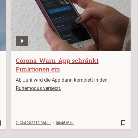
Corona-Warn-App schränkt
Funktionen ein
Ab Juni wird die App dann komplett in den
Ruhemodus versetzt.
order
bookmark_border
2. Mai 2023
12:06
00:46 Min.