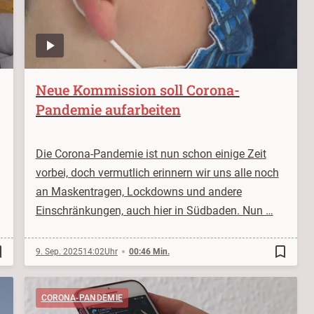
Neue Kommission soll Corona-
Pandemie aufarbeiten
Die Corona-Pandemie ist nun schon einige Zeit
vorbei, doch vermutlich erinnern wir uns alle noch
an Maskentragen, Lockdowns und andere
Einschränkungen, auch hier in Südbaden. Nun …
order
bookmark_border
9. Sep. 2025
14:02
00:46 Min.
CORONA-PANDEMIE