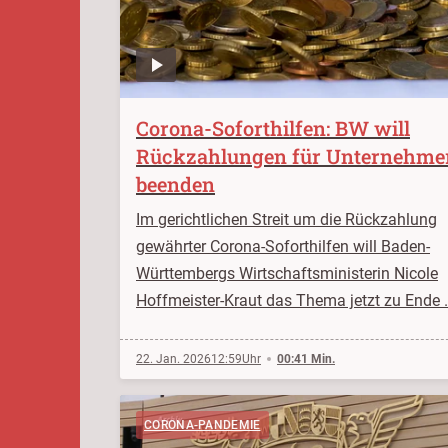
Corona-Soforthilfen: BW will
Rückzahlungen für Unternehme
beenden
Im gerichtlichen Streit um die Rückzahlung
gewährter Corona-Soforthilfen will Baden-
Württembergs Wirtschaftsministerin Nicole
Hoffmeister-Kraut das Thema jetzt zu Ende 
22. Jan. 2026
12:59
00:41 Min.
CORONA-PANDEMIE