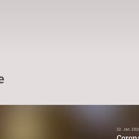
e
22. Jan. 202
Corona