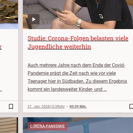
Studie: Corona-Folgen belasten viele
r
Jugendliche weiterhin
Auch mehrere Jahre nach dem Ende der Covid-
Pandemie prägt die Zeit nach wie vor viele
Teenager hier in Südbaden. Zu diesem Ergebnis
…
kommt ein landesweiter Kinder- und …
bookmark_border
bookmark_b
21. Jan. 2026
15:39
00:39 Min.
CORONA-PANDEMIE