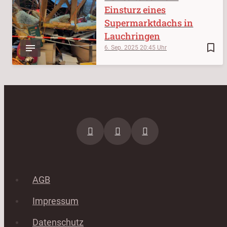
Einsturz eines
Supermarktdachs in
Lauchringen
bookmark_border
6. Sep. 2025
20:45
AGB
Impressum
Datenschutz